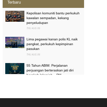
Terbaru
Kepolisan komuniti bantu perkukuh
kawalan sempadan, kekang
penyeludupan
THU AUG 06
Lima pegawai kanan polis KL naik
pangkat, perkukuh kepimpinan
pasukan
THU AUG 06
55 Tahun ABIM: Perjalanan
perjuangan berteraskan jati diri
harakah Islamiah – PM
THU AUG 06
Satu daerah, satu Tabika Tunas
Istimewa menjelang 2027 – TPM
Zahid
THU AUG 06