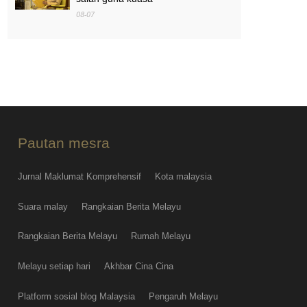
08-07
MAG wajibkan saringan dadah
terhadap semua juruterbang
08-07
Pautan mesra
Jurnal Maklumat Komprehensif
Kota malaysia
Suara malay
Rangkaian Berita Melayu
Rangkaian Berita Melayu
Rumah Melayu
Melayu setiap hari
Akhbar Cina Cina
Platform sosial blog Malaysia
Pengaruh Melayu