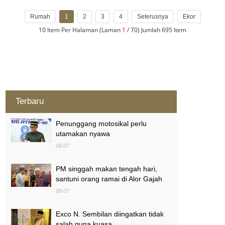
Rumah
1
2
3
4
Seterusnya
Ekor
10 Item Per Halaman (Laman
1
/ 70) Jumlah 695 Item
Terbaru
Penunggang motosikal perlu
utamakan nyawa
08-07
PM singgah makan tengah hari,
santuni orang ramai di Alor Gajah
08-07
Exco N. Sembilan diingatkan tidak
salah guna kuasa