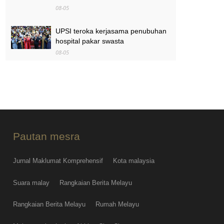
08-05
UPSI teroka kerjasama penubuhan
hospital pakar swasta
08-05
Pengurusan banjir secara
berkesan, hadapi cabaran
perubahan iklim.
08-05
Pautan mesra
Jurnal Maklumat Komprehensif
Kota malaysia
Suara malay
Rangkaian Berita Melayu
Rangkaian Berita Melayu
Rumah Melayu