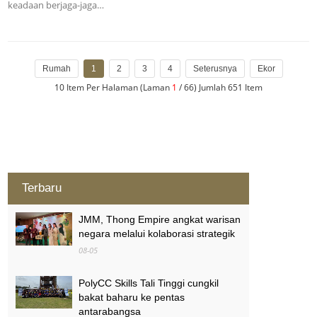
keadaan berjaga-jaga…
Rumah
1
2
3
4
Seterusnya
Ekor
10 Item Per Halaman (Laman
1
/ 66) Jumlah 651 Item
Terbaru
JMM, Thong Empire angkat warisan
negara melalui kolaborasi strategik
08-05
PolyCC Skills Tali Tinggi cungkil
bakat baharu ke pentas
antarabangsa