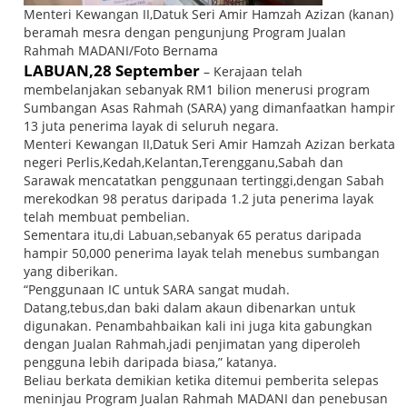
Menteri Kewangan II,Datuk Seri Amir Hamzah Azizan (kanan)
beramah mesra dengan pengunjung Program Jualan
Rahmah MADANI/Foto Bernama
LABUAN,28 September
– Kerajaan telah
membelanjakan sebanyak RM1 bilion menerusi program
Sumbangan Asas Rahmah (SARA) yang dimanfaatkan hampir
13 juta penerima layak di seluruh negara.
Menteri Kewangan II,Datuk Seri Amir Hamzah Azizan berkata
negeri Perlis,Kedah,Kelantan,Terengganu,Sabah dan
Sarawak mencatatkan penggunaan tertinggi,dengan Sabah
merekodkan 98 peratus daripada 1.2 juta penerima layak
telah membuat pembelian.
Sementara itu,di Labuan,sebanyak 65 peratus daripada
hampir 50,000 penerima layak telah menebus sumbangan
yang diberikan.
“Penggunaan IC untuk SARA sangat mudah.
Datang,tebus,dan baki dalam akaun dibenarkan untuk
digunakan. Penambahbaikan kali ini juga kita gabungkan
dengan Jualan Rahmah,jadi penjimatan yang diperoleh
pengguna lebih daripada biasa,” katanya.
Beliau berkata demikian ketika ditemui pemberita selepas
meninjau Program Jualan Rahmah MADANI dan penebusan