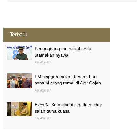
Terbaru
Penunggang motosikal perlu
utamakan nyawa
FRI AUG 07
PM singgah makan tengah hari,
santuni orang ramai di Alor Gajah
FRI AUG 07
Exco N. Sembilan diingatkan tidak
salah guna kuasa
FRI AUG 07
MAG wajibkan saringan dadah
terhadap semua juruterbang