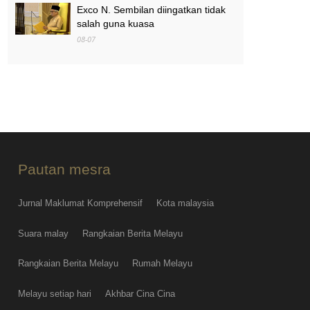
Exco N. Sembilan diingatkan tidak
salah guna kuasa
08-07
MAG wajibkan saringan dadah
terhadap semua juruterbang
08-07
Pautan mesra
Jurnal Maklumat Komprehensif
Kota malaysia
Suara malay
Rangkaian Berita Melayu
Rangkaian Berita Melayu
Rumah Melayu
Melayu setiap hari
Akhbar Cina Cina