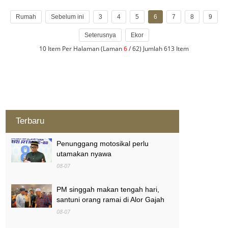
Rumah
Sebelum ini
3
4
5
6
7
8
9
Seterusnya
Ekor
10 Item Per Halaman (Laman
6
/ 62) Jumlah 613 Item
Terbaru
Penunggang motosikal perlu
utamakan nyawa
08-07
PM singgah makan tengah hari,
santuni orang ramai di Alor Gajah
08-07